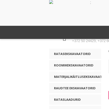
;
KONTAKTNUMBER
+372 50 24429, +372 6
RATASEKSKAVAATORID
ROOMIKEKSKAVAATORID
AVALEHT
FIRMAST
MATERJALIKÄITLUSEKSKAVAATORI
RAUDTEE EKSKAVAATORID
RATASLAADURID