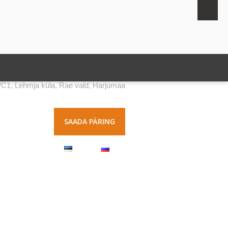
5/C1, Lehmja küla, Rae vald, Harjumaa
SAADA PÄRING
KONTAKT