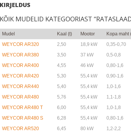
KIRJELDUS
KÕIK MUDELID KATEGOORIAST “RATASLAA
Mudel
Kaal (t)
Mootor
Kopa maht 
WEYCOR AR320
2,50
18,9 kW
0,35-0,70
WEYCOR AR380
3,50
37 kW
0,5-0,8
WEYCOR AR400
4,55
46 kW
0,80-1,6
WEYCOR AR420
5,30
55,4 kW
0,90-1,6
WEYCOR AR440
5,40
55,4 kW
1,0-1,6
WEYCOR AR480
5,76
55,4 kW
1,1-1,8
WEYCOR AR480 T
6,00
55,4 kW
1,0-1,8
WEYCOR AR480 S
6,28
55,4 kW
0,80-1,6
WEYCOR AR520
6,45
80 kW
1,2-2,2