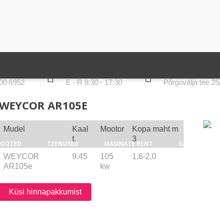
LAHTIOLEKUAJAD
AADRESS
00 6952
E - R 8:30 - 17:30
Põrguvälja tee 2
WEYCOR AR105E
Mudel
Kaal
Mootor
Kopa maht m
t.
3
TOOTED
TEENUSED
MASINATE RENT
GALERII
D
WEYCOR
9.45
105
1,6-2,0
AR105e
kw
Küsi hinnapakkumist