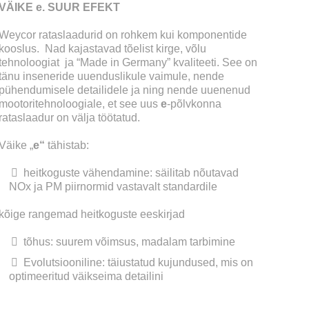
VÄIKE e. SUUR EFEKT
Weycor rataslaadurid on rohkem kui komponentide
kooslus. Nad kajastavad tõelist kirge, võlu
tehnoloogiat ja “Made in Germany” kvaliteeti. See on
tänu inseneride uuenduslikule vaimule, nende
pühendumisele detailidele ja ning nende uuenenud
mootoritehnoloogiale, et see uus
e
-põlvkonna
rataslaadur on välja töötatud.
Väike „
e“
tähistab:
heitkoguste vähendamine: säilitab nõutavad
NOx ja PM piirnormid vastavalt standardile
kõige rangemad heitkoguste eeskirjad
tõhus: suurem võimsus, madalam tarbimine
Evolutsiooniline: täiustatud kujundused, mis on
optimeeritud väikseima detailini