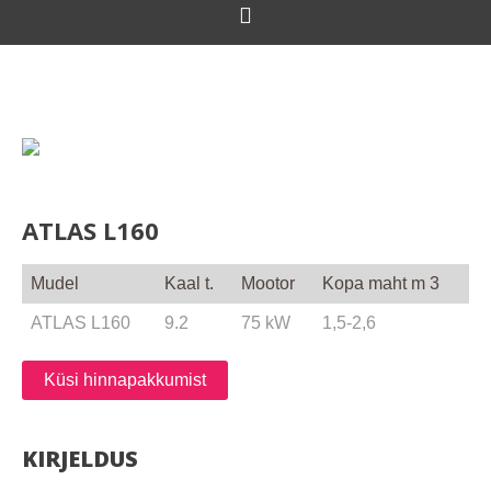
ATLAS L160
Mudel
Kaal t.
Mootor
Kopa maht m 3
ATLAS L160
9.2
75 kW
1,5-2,6
Küsi hinnapakkumist
KIRJELDUS