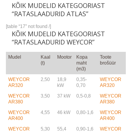
KÕIK MUDELID KATEGOORIAST
“RATASLAADURID ATLAS”
[table “17” not found /]
KÕIK MUDELID KATEGOORIAST
“RATASLAADURID WEYCOR”
Mudel
Kaal
Mootor
Kopa
Toote
(t)
maht
brošüür
(m3)
WEYCOR
2,50
18,9
0,35-
WEYCOR
AR320
kW
0,70
AR320
WEYCOR
3,50
37 kW
0,5-0,8
WEYCOR
AR380
AR380
WEYCOR
4,55
46 kW
0,80-1,6
WEYCOR
AR400
AR400
WEYCOR
5,30
55,4
0,90-1,6
WEYCOR