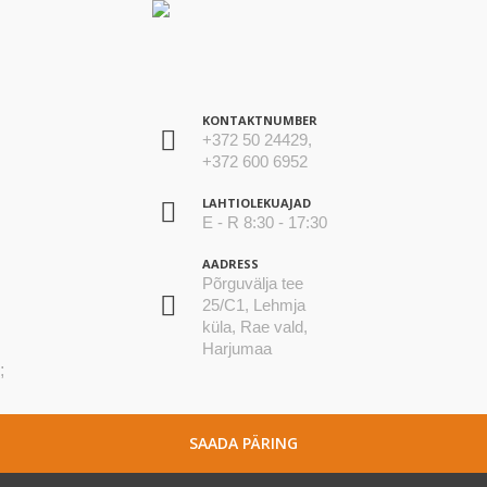
KONTAKTNUMBER
+372 50 24429,
+372 600 6952
LAHTIOLEKUAJAD
E - R 8:30 - 17:30
AADRESS
Põrguvälja tee
25/C1, Lehmja
küla, Rae vald,
Harjumaa
;
SAADA PÄRING