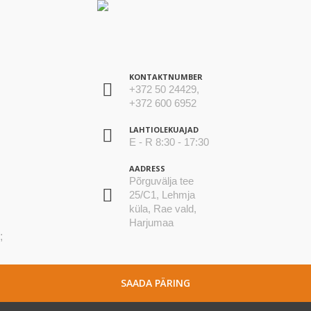
KONTAKTNUMBER
+372 50 24429,
+372 600 6952
LAHTIOLEKUAJAD
E - R 8:30 - 17:30
AADRESS
Põrguvälja tee
25/C1, Lehmja
küla, Rae vald,
Harjumaa
;
SAADA PÄRING