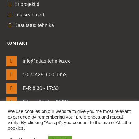
Eriprojektid
Lisaseadmed
Kasutatud tehnika
KONTAKT
info@atlas-tehnika.ee
50 24429, 600 6952
E-R 8:30 - 17:30
Põrguvälja tee 25/C1
Lehmja küla, Rae vald
We use cookies on our website to give you the most relevant
Harjumaa 75306
experience by remembering your preferences and repeat
visits. By clicking “Accept”, you consent to the use of ALL the
cookies.