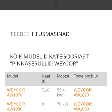
TEEDEEHITUSMASINAD
KÕIK MUDELID KATEGOORIAST
“PINNASERULLID WEYCOR”
Mudel
Kaal
Mootor
Toote brošüür
(t)
WEYCOR
7,10
55,4
WEYCOR
AW1070
kW
AW1070
WEYCOR
8
70 kW
WEYCOR
AW1080
AW1080