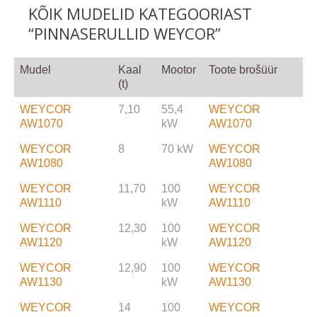
KÕIK MUDELID KATEGOORIAST
“PINNASERULLID WEYCOR”
Mudel
Kaal
Mootor
Toote brošüür
(t)
WEYCOR
7,10
55,4
WEYCOR
AW1070
kW
AW1070
WEYCOR
8
70 kW
WEYCOR
AW1080
AW1080
WEYCOR
11,70
100
WEYCOR
AW1110
kW
AW1110
WEYCOR
12,30
100
WEYCOR
AW1120
kW
AW1120
WEYCOR
12,90
100
WEYCOR
AW1130
kW
AW1130
WEYCOR
14
100
WEYCOR