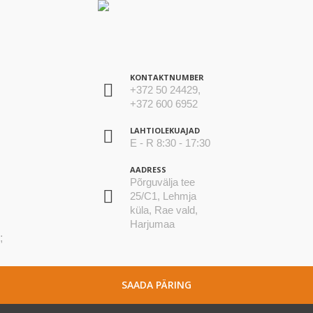
KONTAKTNUMBER
+372 50 24429,
+372 600 6952
LAHTIOLEKUAJAD
E - R 8:30 - 17:30
AADRESS
Põrguvälja tee
25/C1, Lehmja
küla, Rae vald,
Harjumaa
;
SAADA PÄRING