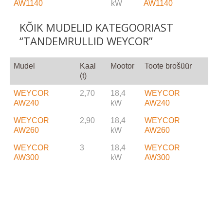
AW1140
kW
AW1140
KÕIK MUDELID KATEGOORIAST
“TANDEMRULLID WEYCOR”
Mudel
Kaal
Mootor
Toote brošüür
(t)
WEYCOR
2,70
18,4
WEYCOR
AW240
kW
AW240
WEYCOR
2,90
18,4
WEYCOR
AW260
kW
AW260
WEYCOR
3
18,4
WEYCOR
AW300
kW
AW300