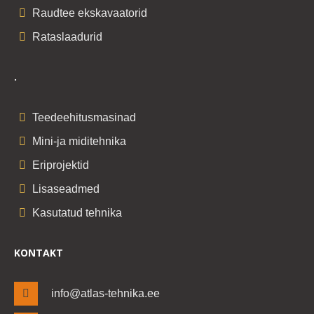
Raudtee ekskavaatorid
Rataslaadurid
.
Teedeehitusmasinad
Mini-ja miditehnika
Eriprojektid
Lisaseadmed
Kasutatud tehnika
KONTAKT
info@atlas-tehnika.ee