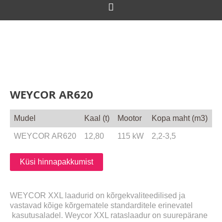
WEYCOR AR620
Mudel
Kaal (t)
Mootor
Kopa maht (m3)
WEYCOR AR620
12,80
115 kW
2,2-3,5
Küsi hinnapakkumist
WEYCOR XXL laadurid on kõrgekvaliteedilised ja
vastavad kõige kõrgematele standarditele erinevatel
kasutusaladel. Weycor XXL rataslaadur on suurepärane