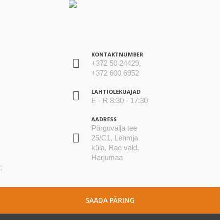
KONTAKTNUMBER
+372 50 24429,
+372 600 6952
LAHTIOLEKUAJAD
E - R 8:30 - 17:30
AADRESS
Põrguvälja tee
25/C1, Lehmja
küla, Rae vald,
Harjumaa
;
SAADA PÄRING