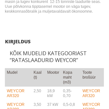
masin ja tugev konkurent 12-15 tonniste laadurite seas.
Uue põlvkonna tipptasemel mootor on väga tugev,
keskkonnasõbralik ja muljetavaldavalt ökonoomne.
KIRJELDUS
KÕIK MUDELID KATEGOORIAST
“RATASLAADURID WEYCOR”
Mudel
Kaal
Mootor
Kopa
Toote
(t)
maht
brošüür
(m3)
WEYCOR
2,50
18,9
0,35-
WEYCOR
AR320
kW
0,70
AR320
WEYCOR
3,50
37 kW
0,5-0,8
WEYCOR