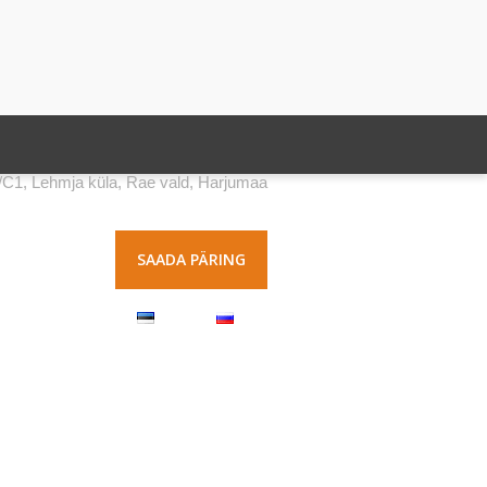
5/C1, Lehmja küla, Rae vald, Harjumaa
SAADA PÄRING
KONTAKT