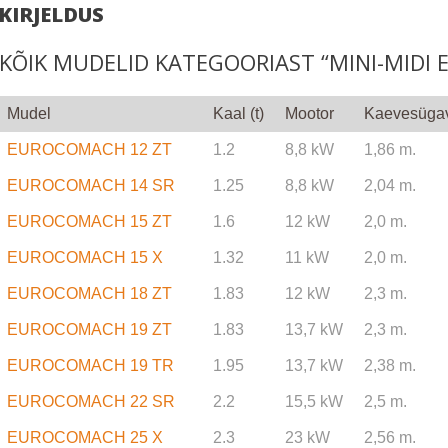
KIRJELDUS
KÕIK MUDELID KATEGOORIAST “MINI-MIDI 
Mudel
Kaal (t)
Mootor
Kaevesüga
EUROCOMACH 12 ZT
1.2
8,8 kW
1,86 m.
EUROCOMACH 14 SR
1.25
8,8 kW
2,04 m.
EUROCOMACH 15 ZT
1.6
12 kW
2,0 m.
EUROCOMACH 15 X
1.32
11 kW
2,0 m.
EUROCOMACH 18 ZT
1.83
12 kW
2,3 m.
EUROCOMACH 19 ZT
1.83
13,7 kW
2,3 m.
EUROCOMACH 19 TR
1.95
13,7 kW
2,38 m.
EUROCOMACH 22 SR
2.2
15,5 kW
2,5 m.
EUROCOMACH 25 X
2.3
23 kW
2,56 m.