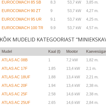
EUROCOMACH 85 SB
8.3
53,7 kW
3,85 m.
EUROCOMACH 90 ZT
9
53,7 kW
4,27 m.
EUROCOMACH 95 UR
9.1
53,7 kW
4,25 m.
EUROCOMACH 100 TR
9.9
53,7 kW
4,57 m.
KÕIK MUDELID KATEGOORIAST “MINIEKSKA
Mudel
Kaal (t)
Mootor
Kaevesüga
ATLAS AC 08B
1
7,2 kW
1,82 m.
ATLAS AC 17F
1.85
13,4 kW
2,1 m.
ATLAS AC 18UF
1.88
13,4 kW
2,21 m.
ATLAS AC 20F
1.94
13,4 kW
2,38 m.
ATLAS AC 25F
2.58
14,6 kW
2,38 m.
ATLAS AC 25UF
2.65
14,6 kW
2,84 m.