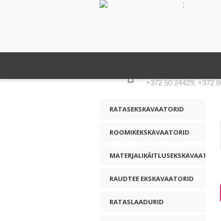
;
KONTAKTNUMBER
+372 50 24429, +372 6
RATASEKSKAVAATORID
ROOMIKEKSKAVAATORID
AVALEHT
FIRMAST
MATERJALIKÄITLUSEKSKAVAATORI
RAUDTEE EKSKAVAATORID
RATASLAADURID