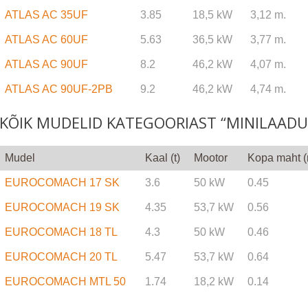
ATLAS AC 35UF
3.85
18,5 kW
3,12 m.
ATLAS AC 60UF
5.63
36,5 kW
3,77 m.
ATLAS AC 90UF
8.2
46,2 kW
4,07 m.
ATLAS AC 90UF-2PB
9.2
46,2 kW
4,74 m.
KÕIK MUDELID KATEGOORIAST “MINILAADU
Mudel
Kaal (t)
Mootor
Kopa maht 
EUROCOMACH 17 SK
3.6
50 kW
0.45
EUROCOMACH 19 SK
4.35
53,7 kW
0.56
EUROCOMACH 18 TL
4.3
50 kW
0.46
EUROCOMACH 20 TL
5.47
53,7 kW
0.64
EUROCOMACH MTL 50
1.74
18,2 kW
0.14