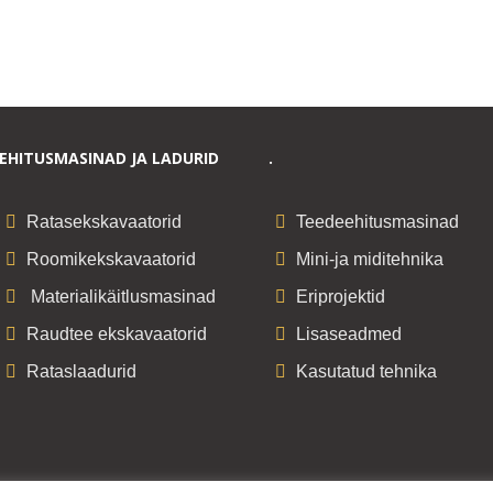
EHITUSMASINAD JA LADURID
.
Ratasekskavaatorid
Teedeehitusmasinad
Roomikekskavaatorid
Mini-ja miditehnika
Materialikäitlusmasinad
Eriprojektid
Raudtee ekskavaatorid
Lisaseadmed
Rataslaadurid
Kasutatud tehnika