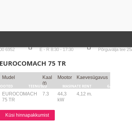
LAHTIOLEKUAJAD
AADRESS
00 6952
E - R 8:30 - 17:30
Põrguvälja tee 2
EUROCOMACH 75 TR
Mudel
Kaal
Mootor
Kaevesügavus
(t)
TOOTED
TEENUSED
MASINATE RENT
GALERII
D
EUROCOMACH
7.3
44,3
4,12 m.
75 TR
kW
Küsi hinnapakkumist