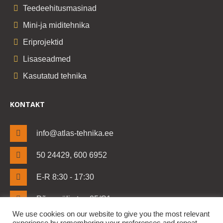
Teedeehitusmasinad
Mini-ja miditehnika
Eriprojektid
Lisaseadmed
Kasutatud tehnika
KONTAKT
info@atlas-tehnika.ee
50 24429, 600 6952
E-R 8:30 - 17:30
Põrguvälja tee 25/C1
Lehmja küla, Rae vald
We use cookies on our website to give you the most relevant
Harjumaa 75306