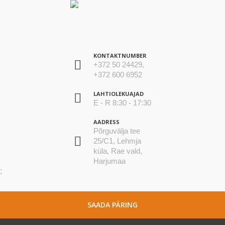
KONTAKTNUMBER
+372 50 24429,
+372 600 6952
LAHTIOLEKUAJAD
E - R 8:30 - 17:30
AADRESS
Põrguvälja tee
25/C1, Lehmja
küla, Rae vald,
Harjumaa
;
SAADA PÄRING