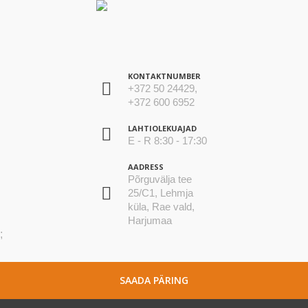
KONTAKTNUMBER
+372 50 24429,
+372 600 6952
LAHTIOLEKUAJAD
E - R 8:30 - 17:30
AADRESS
Põrguvälja tee
25/C1, Lehmja
küla, Rae vald,
Harjumaa
;
SAADA PÄRING