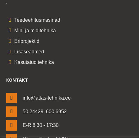
.
Teedeehitusmasinad
Mini-ja miditehnika
Eriprojektid
Lisaseadmed
Kasutatud tehnika
KONTAKT
info@atlas-tehnika.ee
50 24429, 600 6952
E-R 8:30 - 17:30
Põrguvälja tee 25/C1