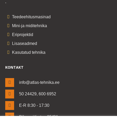
.
Teedeehitusmasinad
Mini-ja miditehnika
Eriprojektid
Lisaseadmed
Kasutatud tehnika
KONTAKT
info@atlas-tehnika.ee
50 24429, 600 6952
E-R 8:30 - 17:30
Põrguvälja tee 25/C1