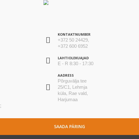
KONTAKTNUMBER
+372 50 24429,
+372 600 6952
LAHTIOLEKUAJAD
E - R 8:30 - 17:30
AADRESS
Põrguvälja tee
25/C1, Lehmja
küla, Rae vald,
Harjumaa
;
SAADA PÄRING