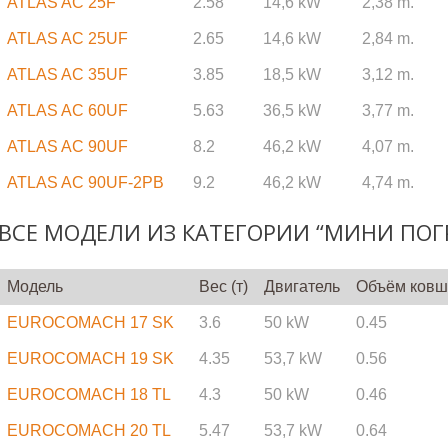
ATLAS AC 25F
2.58
14,6 kW
2,38 m.
ATLAS AC 25UF
2.65
14,6 kW
2,84 m.
ATLAS AC 35UF
3.85
18,5 kW
3,12 m.
ATLAS AC 60UF
5.63
36,5 kW
3,77 m.
ATLAS AC 90UF
8.2
46,2 kW
4,07 m.
ATLAS AC 90UF-2PB
9.2
46,2 kW
4,74 m.
ВСЕ МОДЕЛИ ИЗ КАТЕГОРИИ “МИНИ ПОГ
Модель
Вес (т)
Двигатель
Объём ковш
EUROCOMACH 17 SK
3.6
50 kW
0.45
EUROCOMACH 19 SK
4.35
53,7 kW
0.56
EUROCOMACH 18 TL
4.3
50 kW
0.46
EUROCOMACH 20 TL
5.47
53,7 kW
0.64