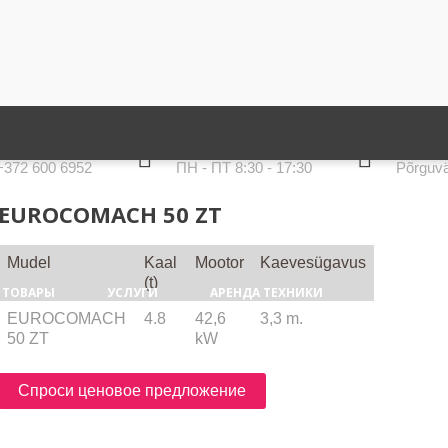
ЛЕФОНЫ
ВРЕМЯ РАБОТЫ
АДРЕС
+372 600 6952
ПН - ПТ 8:30 - 17:30
Põrguvä
EUROCOMACH 50 ZT
Mudel
Kaal
Mootor
Kaevesügavus
(t)
ТОВАРЫ
УСЛУГИ
АРЕНДА ТЕХНИКИ
ГАЛЕРЕЯ
EUROCOMACH
4.8
42,6
3,3 m.
50 ZT
kW
Спроси ценовое предложение