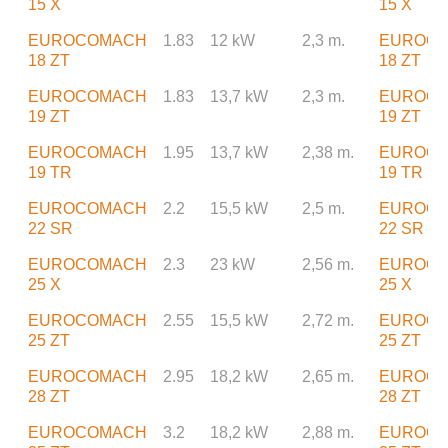
15 X
15 X
EUROCOMACH
1.83
12 kW
2,3 m.
EUROC
18 ZT
18 ZT
EUROCOMACH
1.83
13,7 kW
2,3 m.
EUROC
19 ZT
19 ZT
EUROCOMACH
1.95
13,7 kW
2,38 m.
EUROC
19 TR
19 TR
EUROCOMACH
2.2
15,5 kW
2,5 m.
EUROC
22 SR
22 SR
EUROCOMACH
2.3
23 kW
2,56 m.
EUROC
25 X
25 X
EUROCOMACH
2.55
15,5 kW
2,72 m.
EUROC
25 ZT
25 ZT
EUROCOMACH
2.95
18,2 kW
2,65 m.
EUROC
28 ZT
28 ZT
EUROCOMACH
3.2
18,2 kW
2,88 m.
EUROC