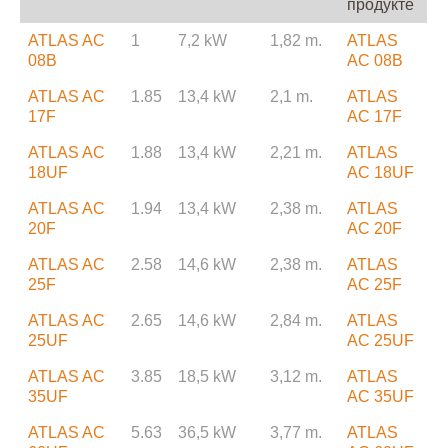
продукте
ATLAS AC
1
7,2 kW
1,82 m.
ATLAS
08B
AC 08B
ATLAS AC
1.85
13,4 kW
2,1 m.
ATLAS
17F
AC 17F
ATLAS AC
1.88
13,4 kW
2,21 m.
ATLAS
18UF
AC 18UF
ATLAS AC
1.94
13,4 kW
2,38 m.
ATLAS
20F
AC 20F
ATLAS AC
2.58
14,6 kW
2,38 m.
ATLAS
25F
AC 25F
ATLAS AC
2.65
14,6 kW
2,84 m.
ATLAS
25UF
AC 25UF
ATLAS AC
3.85
18,5 kW
3,12 m.
ATLAS
35UF
AC 35UF
ATLAS AC
5.63
36,5 kW
3,77 m.
ATLAS