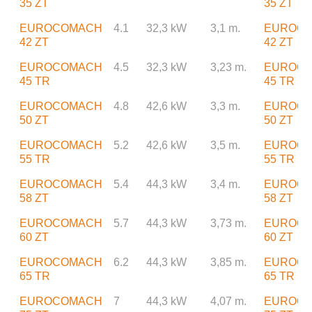
35 ZT
35 ZT
EUROCOMACH
4.1
32,3 kW
3,1 m.
EUROC
42 ZT
42 ZT
EUROCOMACH
4.5
32,3 kW
3,23 m.
EUROC
45 TR
45 TR
EUROCOMACH
4.8
42,6 kW
3,3 m.
EUROC
50 ZT
50 ZT
EUROCOMACH
5.2
42,6 kW
3,5 m.
EUROC
55 TR
55 TR
EUROCOMACH
5.4
44,3 kW
3,4 m.
EUROC
58 ZT
58 ZT
EUROCOMACH
5.7
44,3 kW
3,73 m.
EUROC
60 ZT
60 ZT
EUROCOMACH
6.2
44,3 kW
3,85 m.
EUROC
65 TR
65 TR
EUROCOMACH
7
44,3 kW
4,07 m.
EUROC