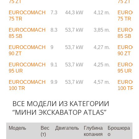
75 ZT
75 ZT
EUROCOMACH
7.3
44,3 kW
4,12 m.
EUROC
75 TR
75 TR
EUROCOMACH
8.3
53,7 kW
3,85 m.
EUROC
85 SB
85 SB
EUROCOMACH
9
53,7 kW
4,27 m.
EUROC
90 ZT
90 ZT
EUROCOMACH
9.1
53,7 kW
4,25 m.
EUROC
95 UR
95 UR
EUROCOMACH
9.9
53,7 kW
4,57 m.
EUROC
100 TR
100 TR
ВСЕ МОДЕЛИ ИЗ КАТЕГОРИИ
“МИНИ ЭКСКАВАТОР ATLAS”
Модель
Вес
Двигатель
Глубина
Брошюра
(т)
копания
о