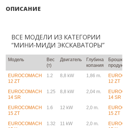
ОПИСАНИЕ
ВСЕ МОДЕЛИ ИЗ КАТЕГОРИИ
“МИНИ-МИДИ ЭКСКАВАТОРЫ”
Модель
Вес
Двигатель
Глубина
Брошюра
(т)
копания
продукте
EUROCOMACH
1.2
8,8 kW
1,86 m.
EUROC
12 ZT
12 ZT
EUROCOMACH
1.25
8,8 kW
2,04 m.
EUROC
14 SR
14 SR
EUROCOMACH
1.6
12 kW
2,0 m.
EUROC
15 ZT
15 ZT
EUROCOMACH
1.32
11 kW
2,0 m.
EUROC