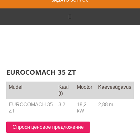
EUROCOMACH 35 ZT
Mudel
Kaal
Mootor
Kaevesügavus
(t)
EUROCOMACH 35
3.2
18,2
2,88 m.
ZT
kW
Спроси ценовое предложение