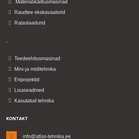
Materialikäitlusmasinad
Raudtee ekskavaatorid
Rataslaadurid
.
Teedeehitusmasinad
Mini-ja miditehnika
Eriprojektid
Lisaseadmed
Kasutatud tehnika
KONTAKT
info@atlas-tehnika.ee