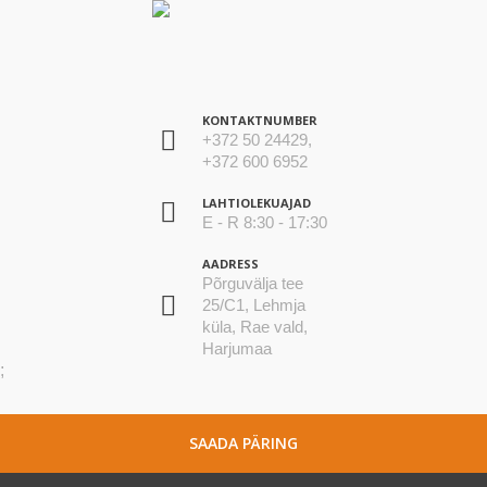
KONTAKTNUMBER
+372 50 24429,
+372 600 6952
LAHTIOLEKUAJAD
E - R 8:30 - 17:30
AADRESS
Põrguvälja tee
25/C1, Lehmja
küla, Rae vald,
Harjumaa
;
SAADA PÄRING