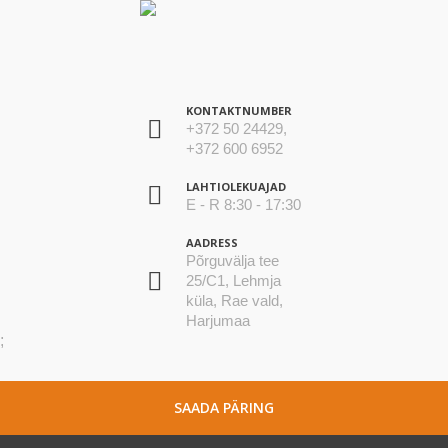
KONTAKTNUMBER
+372 50 24429,
+372 600 6952
LAHTIOLEKUAJAD
E - R 8:30 - 17:30
AADRESS
Põrguvälja tee
25/C1, Lehmja
küla, Rae vald,
Harjumaa
;
SAADA PÄRING