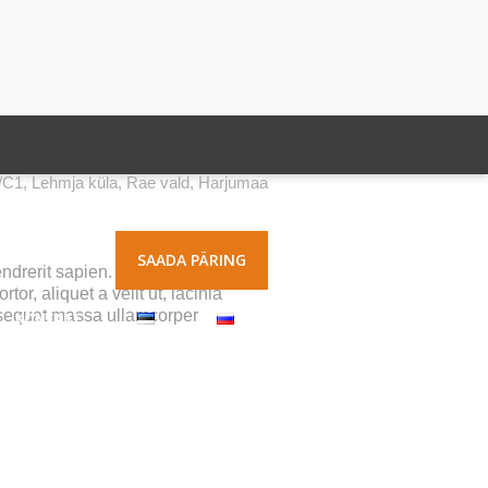
5/C1, Lehmja küla, Rae vald, Harjumaa
SAADA PÄRING
endrerit sapien. Maecenas tempus
rtor, aliquet a velit ut, lacinia
nsequat massa ullamcorper
KONTAKT