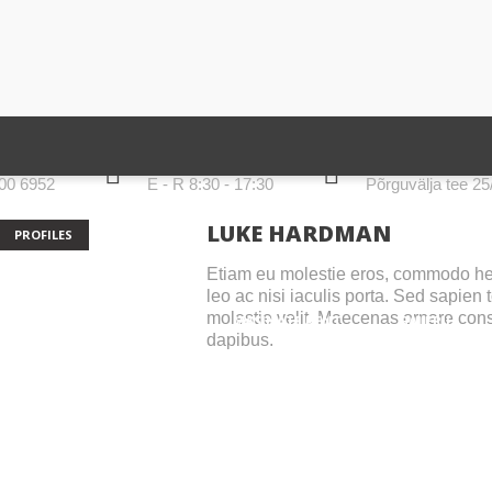
LAHTIOLEKUAJAD
AADRESS
00 6952
E - R 8:30 - 17:30
Põrguvälja tee 2
LUKE HARDMAN
PROFILES
Etiam eu molestie eros, commodo h
leo ac nisi iaculis porta. Sed sapien to
molestie velit. Maecenas ornare co
TOOTED
TEENUSED
MASINATE RENT
GALERII
dapibus.
D