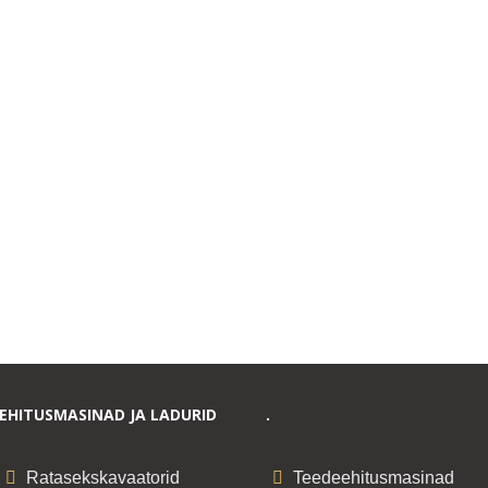
EHITUSMASINAD JA LADURID
.
Ratasekskavaatorid
Teedeehitusmasinad