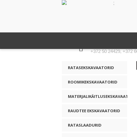
;
KONTAKTNUMBER
+372 50 24429, +372 6
RATASEKSKAVAATORID
ROOMIKEKSKAVAATORID
AVALEHT
FIRMAST
MATERJALIKÄITLUSEKSKAVAATORI
RAUDTEE EKSKAVAATORID
RATASLAADURID