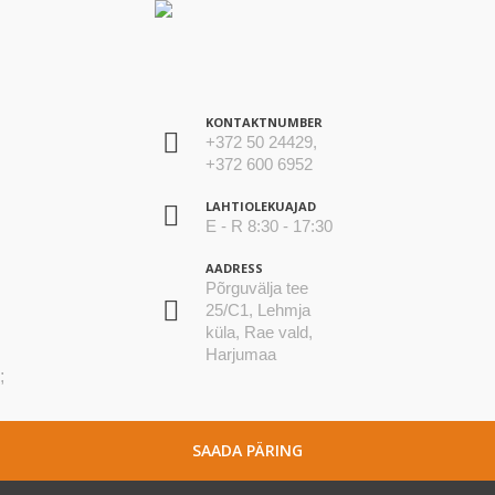
KONTAKTNUMBER
+372 50 24429,
+372 600 6952
LAHTIOLEKUAJAD
E - R 8:30 - 17:30
AADRESS
Põrguvälja tee
25/C1, Lehmja
küla, Rae vald,
Harjumaa
;
SAADA PÄRING