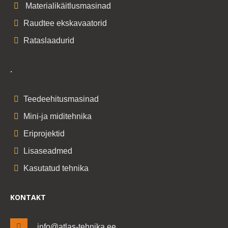
Materialikäitlusmasinad
Raudtee ekskavaatorid
Rataslaadurid
.
Teedeehitusmasinad
Mini-ja miditehnika
Eriprojektid
Lisaseadmed
Kasutatud tehnika
KONTAKT
info@atlas-tehnika.ee