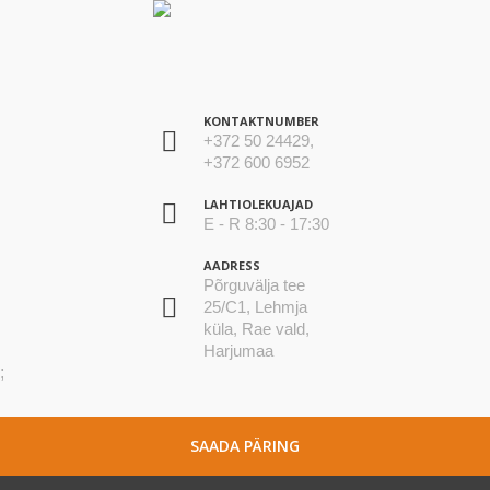
KONTAKTNUMBER
+372 50 24429,
+372 600 6952
LAHTIOLEKUAJAD
E - R 8:30 - 17:30
AADRESS
Põrguvälja tee
25/C1, Lehmja
küla, Rae vald,
Harjumaa
;
SAADA PÄRING