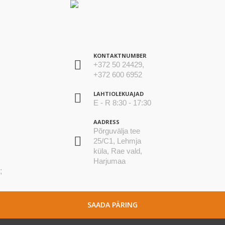
KONTAKTNUMBER
+372 50 24429,
+372 600 6952
LAHTIOLEKUAJAD
E - R 8:30 - 17:30
AADRESS
Põrguvälja tee
25/C1, Lehmja
küla, Rae vald,
Harjumaa
;
SAADA PÄRING