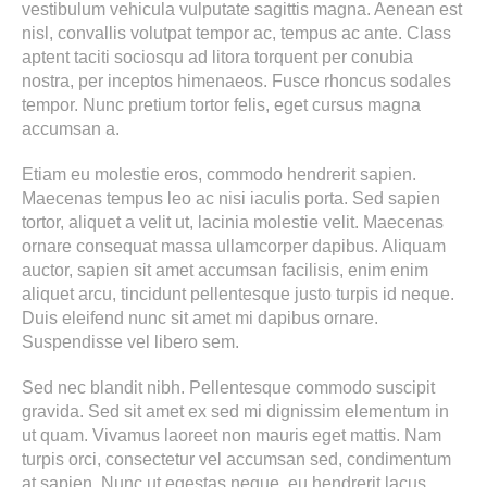
vestibulum vehicula vulputate sagittis magna. Aenean est
nisl, convallis volutpat tempor ac, tempus ac ante. Class
aptent taciti sociosqu ad litora torquent per conubia
nostra, per inceptos himenaeos. Fusce rhoncus sodales
tempor. Nunc pretium tortor felis, eget cursus magna
accumsan a.
Etiam eu molestie eros, commodo hendrerit sapien.
Maecenas tempus leo ac nisi iaculis porta. Sed sapien
tortor, aliquet a velit ut, lacinia molestie velit. Maecenas
ornare consequat massa ullamcorper dapibus. Aliquam
auctor, sapien sit amet accumsan facilisis, enim enim
aliquet arcu, tincidunt pellentesque justo turpis id neque.
Duis eleifend nunc sit amet mi dapibus ornare.
Suspendisse vel libero sem.
Sed nec blandit nibh. Pellentesque commodo suscipit
gravida. Sed sit amet ex sed mi dignissim elementum in
ut quam. Vivamus laoreet non mauris eget mattis. Nam
turpis orci, consectetur vel accumsan sed, condimentum
at sapien. Nunc ut egestas neque, eu hendrerit lacus.