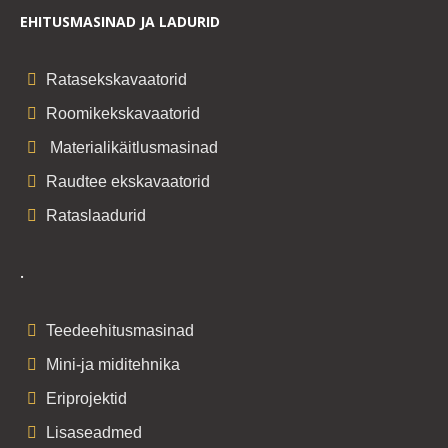
EHITUSMASINAD JA LADURID
Ratasekskavaatorid
Roomikekskavaatorid
Materialikäitlusmasinad
Raudtee ekskavaatorid
Rataslaadurid
.
Teedeehitusmasinad
Mini-ja miditehnika
Eriprojektid
Lisaseadmed