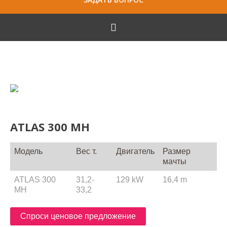
ATLAS 300 MH
Модель
Вес т.
Двигатель
Размер
мачты
ATLAS 300
31,2-
129 kW
16,4 m
MH
33,2
Спроси ценовое предложение